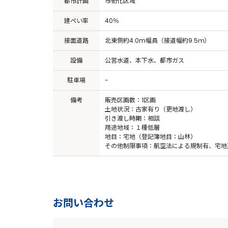
都市計画
市街化区域
建ぺい率
40％
接面道路
北東側約4.0m幅員（接道幅約9.5ｍ）
設備
公営水道、本下水、都市ガス
駐車場
-
備考
販売区画数：1区画
土地状況：古家有り（更地渡し）
引き渡し時期：相談
用途地域：１種低層
地目：宅地（登記簿地目：山林）
その他制限事項：航空法による規制有、宅地
お問い合わせ