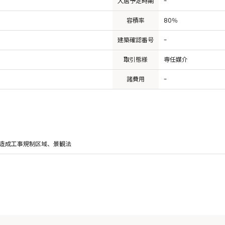
入居予定時期
-
容積率
80％
建築確認番号
-
取引態様
専任媒介
諸費用
-
造成工事規制区域、景観法