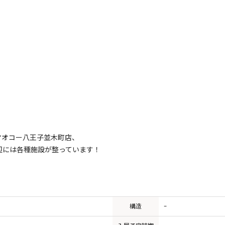
やヤオコー八王子並木町店、
辺には各種施設が整っています！
構造
-