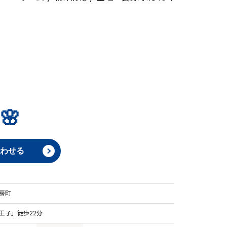
🌸
わせる
房町
王子」徒歩22分