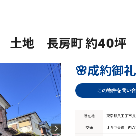
土地 長房町 約40坪
🌸成約御礼
この物件を問い合
所在地
東京都八王子市長
交通
ＪＲ中央線「西八