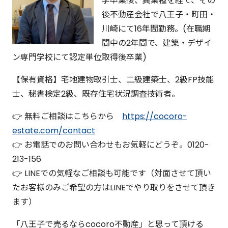
学卒業後、異業種を経て、その
後不動産会社で八王子・町田・
川崎にて16年間勤務。(在職期
間中の2年間で、建築・デザイ
ン専門学校にて認定単位取得後卒業)
【保有資格】宅地建物取引士、二級建築士、2級FP技能
士、秘書検定2級、既存住宅状況調査技術者。
👉 無料ご相談はこちらから
https://cocoro-
estate.com/contact
👉 お電話でのお問い合わせもお気軽にどうぞ。0120-
213-156
👉 LINEでの気軽なご相談も可能です（対面させて頂い
たお客様のみご希望の方はLINEでやり取りをさせて頂き
ます）
「八王子で売るならcocoro不動産」と思って頂ける