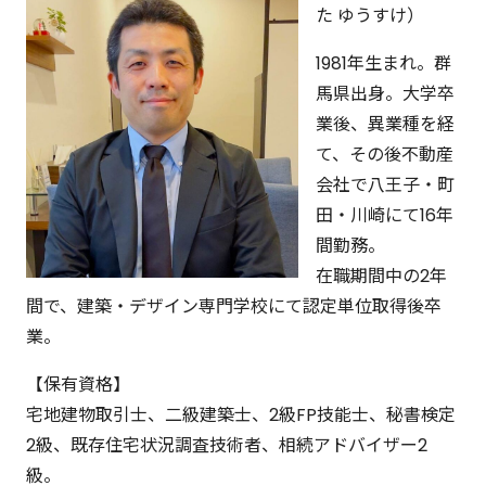
た ゆうすけ）
1981年生まれ。群
馬県出身。大学卒
業後、異業種を経
て、その後不動産
会社で八王子・町
田・川崎にて16年
間勤務。
在職期間中の2年
間で、建築・デザイン専門学校にて認定単位取得後卒
業。
【保有資格】
宅地建物取引士、二級建築士、2級FP技能士、秘書検定
2級、既存住宅状況調査技術者、相続アドバイザー2
級。